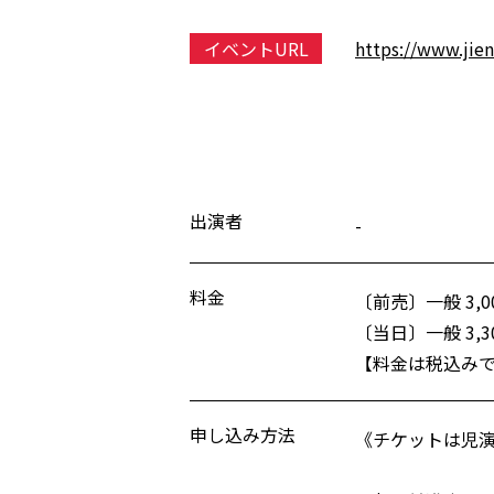
イベントURL
https://www.jien
出演者
-
料金
〔前売〕一般 3,0
〔当日〕一般 3,3
【料金は税込み
申し込み方法
《チケットは児