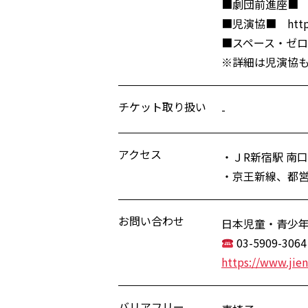
■劇団前進座■ TE
■児演協■ https://
■スペース・ゼロ■ htt
※詳細は児演協
チケット取り扱い
-
アクセス
・ＪR新宿駅 南
・京王新線、都営
お問い合わせ
日本児童・青少
03-5909-3064
https://www.jien
バリアフリー