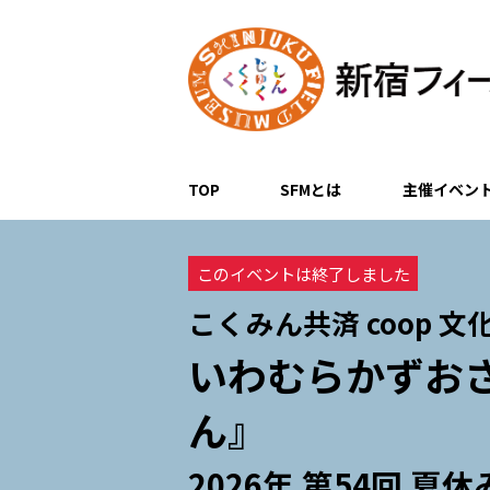
TOP
SFMとは
主催イベン
このイベントは終了しました
こくみん共済 coop 文
いわむらかずお
ん』
2026年 第54回 