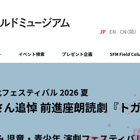
JP
EN
C
N
（简
）
ト
イベント検索
プレゼント企画
SFM Field Co
化フェスティバル 2026 夏
さん追悼 前進座朗読劇『ト
夏休み 児童・青少年 演劇フェスティバ