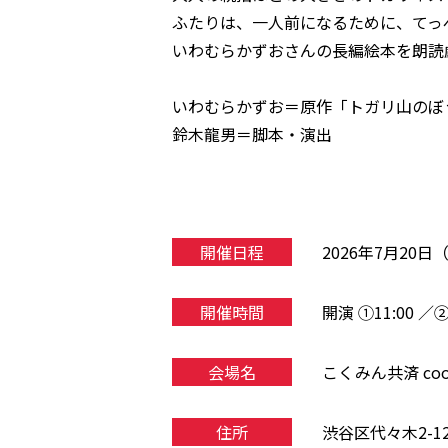
ふたりは、一人前になるために、てっ
いわむらかずおさんの長編絵本を朗読
いわむらかずお＝原作「トガリ山のぼ
鈴木龍男＝脚本・演出
開催日程
2026年7月20
開催時間
開演 ①11:00 ／②
会場名
こくみん共済 c
住所
渋谷区代々木2-12