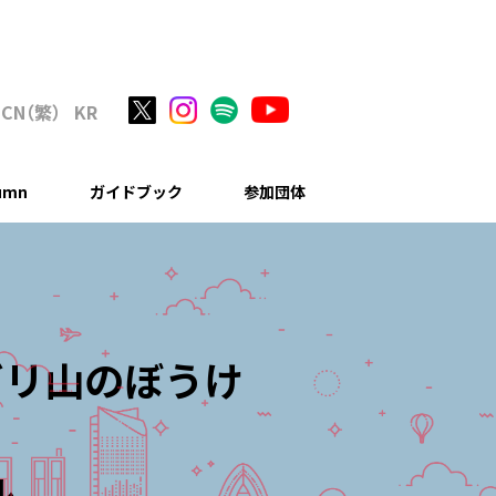
C
N
（繁
）
KR
lumn
ガイドブック
参加団体
ガリ山のぼうけ
ル