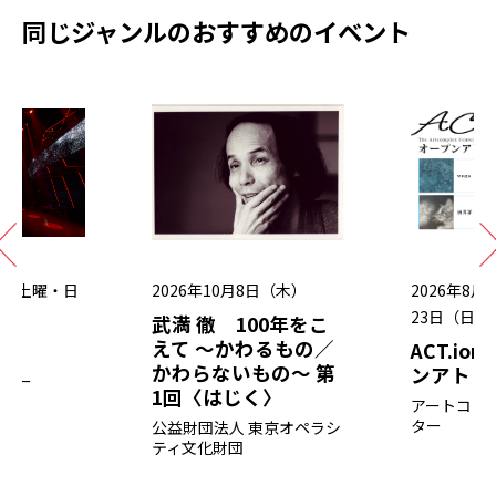
同じジャンルのおすすめのイベント
曜・土曜・日
2026年10月8日（木）
2026年8月
23日（日）
武満 徹 100年をこ
えて 〜かわるもの／
O
ACT.ion 
かわらないもの〜 第
ンアトリエ展
タワー
1回〈はじく〉
アートコン
ター
公益財団法人 東京オペラシ
ティ文化財団