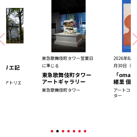
東急歌舞伎町タワー営業日
2026年8月
に準じる
月30日（日
トリエ記
開
東急歌舞伎町タワー
「omam
アートギャラリー
緒里 個展
祐三アトリエ
東急歌舞伎町タワー
アートコン
ター