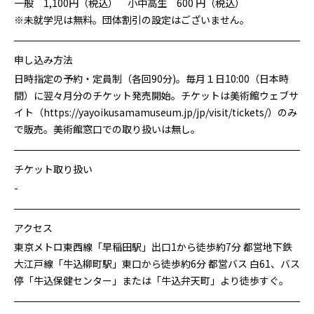
一般 1,100円（税込） 小中高生 600 円（税込）
※未就学児は無料。団体割引の設定はございません。
申し込み方法
日時指定の予約・定員制（各回90分)。毎月１日10:00（日本時
間）に翌々月分のチケット発売開始。チケットは美術館ウェブサ
イト（https://yayoikusamamuseum.jp/jp/visit/tickets/）のみ
で販売。美術館窓口での取り扱いは無し。
チケット取り扱い
-
アクセス
東京メトロ東西線「早稲田駅」出口1から徒歩約7分 都営地下鉄
大江戸線「牛込柳町駅」東口から徒歩約6分 都営バス 白61、バス
停「牛込保健センター」または「牛込弁天町」より徒歩すぐ。