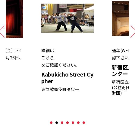
3日（金）～1
詳細は
通年(WEB
10月26日、
こちら
認下さい）
）
をご確認ください。
新宿区立
ンター
Kabukicho Street Cy
pher
新宿区立新
(公益財団
東急歌舞伎町タワー
財団)