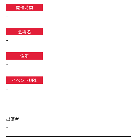
開催時間
-
会場名
-
住所
-
イベントURL
-
出演者
-