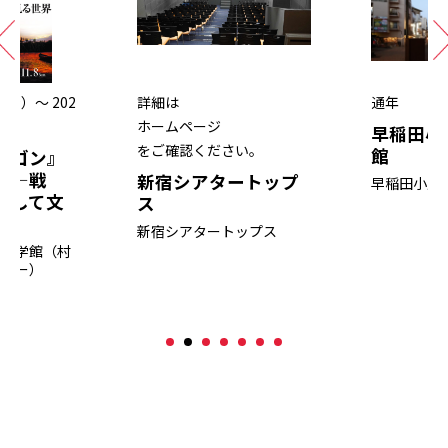
（金）～ 202
詳細は
通年
日）
ホームページ
早稲田小
をご確認ください。
館
イゴン』
界—戦
新宿シアタートップ
早稲田小劇
そして文
ス
新宿シアタートップス
際文学館（村
ラリー）