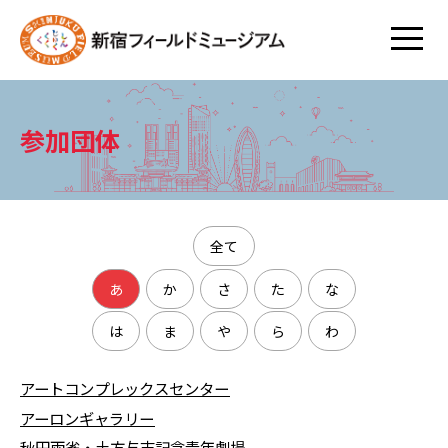
参加団体
全て
あ
か
さ
た
な
は
ま
や
ら
わ
アートコンプレックスセンター
アーロンギャラリー
秋田雨雀・土方与志記念青年劇場