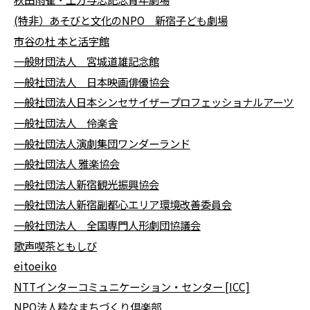
(特非）あそびと文化のNPO 新宿子ども劇場
市谷の杜 本と活字館
一般財団法人 宮城道雄記念館
一般社団法人 日本映画俳優協会
一般社団法人日本シンセサイザープロフェッショナルアーツ
一般社団法人 伶楽舎
一般社団法人演劇集団ワンダーランド
一般社団法人 雅楽協会
一般社団法人新宿観光振興協会
一般社団法人新宿副都心エリア環境改善委員会
一般社団法人 全国専門人形劇団協議会
歌声喫茶ともしび
eitoeiko
NTTインターコミュニケーション・センター [ICC]
NPO法人粋なまちづくり倶楽部