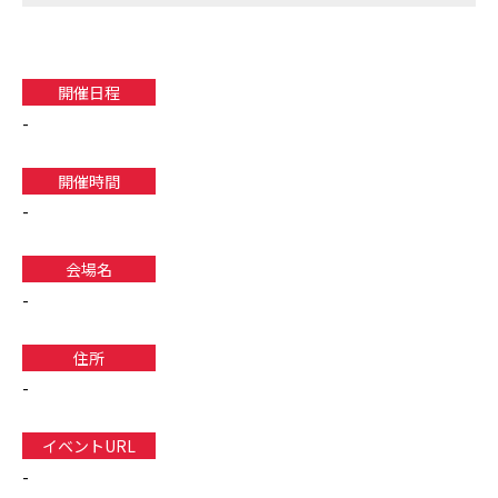
開催日程
-
開催時間
-
会場名
-
住所
-
イベントURL
-