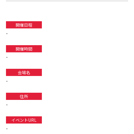
開催日程
-
開催時間
-
会場名
-
住所
-
イベントURL
-