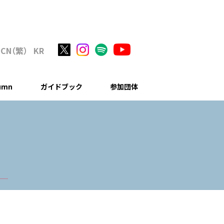
C
N
（繁
）
KR
lumn
ガイドブック
参加団体