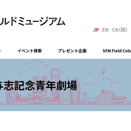
JP
EN
C
N
（简
）
ト
イベント検索
プレゼント企画
SFM Field Co
与志記念青年劇場