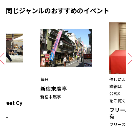
同じジャンルのおすすめのイベント
毎日
催しによっ
詳細は
新宿末廣亭
さい。
公式X
新宿末廣亭
をご覧くだ
Street Cy
フリース
有
タワー
フリースペ