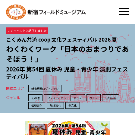
このイベントは終了しました
こくみん共済 coop 文化フェスティバル 2026 夏
わくわくワーク「日本のおまつりであ
そぼう！」
2026年 第54回 夏休み 児童・青少年 演劇フェス
ティバル
開催エリア
新宿駅西口ヴィレッジ
ジャンル
その他
フェスティバル
キッズ
ダンス
伝統芸能
伝統文化
地域文化
多文化