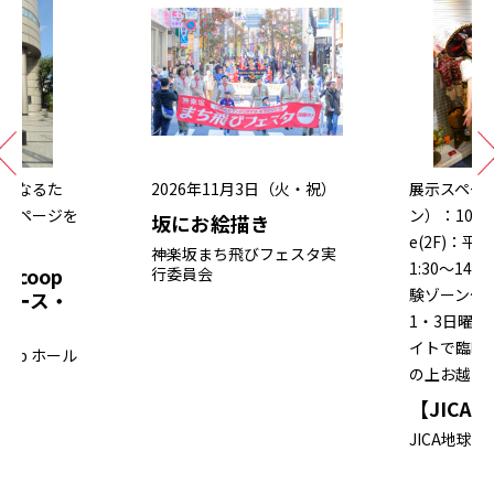
に異なるた
2026年11月3日（火・祝）
展⽰スペー
ームページを
ン）：10:00〜
坂にお絵描き
い。
e(2F)：平
神楽坂まち飛びフェスタ実
1:30〜14:
 coop
行委員会
験ゾーン休
ペース・
1・3日曜日
イトで臨時
oop ホール
の上お越し
ゼロ
【JICA
JICA地球ひ