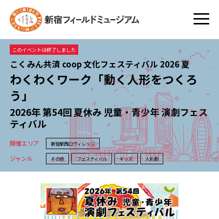
このイベントは終了しました
こくみん共済 coop 文化フェスティバル 2026 夏
わくわくワーク「動く人形をつくろ
う」
2026年 第54回 夏休み 児童・青少年 演劇フェス
ティバル
開催エリア
新宿駅西口ヴィレッジ
ジャンル
その他
フェスティバル
キッズ
人形劇