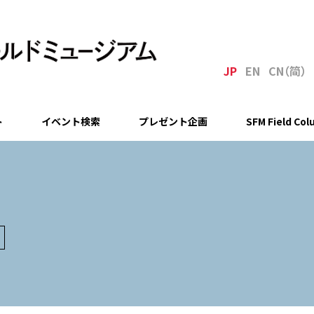
JP
EN
C
N
（简
）
ト
イベント検索
プレゼント企画
SFM Field Co