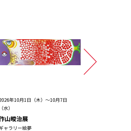
026年10月1日（木）～10月7日
8月1日（土）
水）
（日）・8月1
作山畯治展
JICA地球
画】JIC
ャラリー絵夢