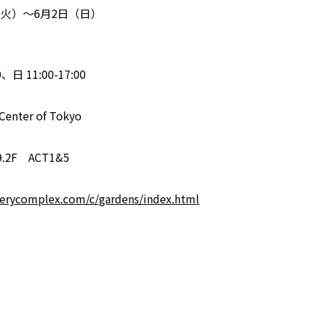
日（火）～6月2日（日）
0、日 11:00-17:00
 Center of Tokyo
2F ACT1&5
lerycomplex.com/c/gardens/index.html