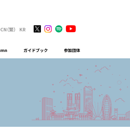
C
N
（繁
）
KR
lumn
ガイドブック
参加団体